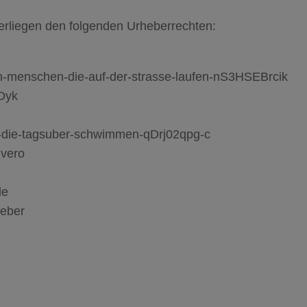
terliegen den folgenden Urheberrechten:
on-menschen-die-auf-der-strasse-laufen-nS3HSEBrcik
 Dyk
n-die-tagsuber-schwimmen-qDrj02qpg-c
ivero
de
eeber