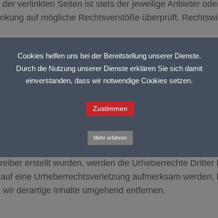
r verlinkten Seiten ist stets der jeweilige Anbieter oder
linkung auf mögliche Rechtsverstöße überprüft. Rechtswi
kten Seiten ist jedoch ohne konkrete Anhaltspunkte eine
Cookies helfen uns bei der Bereitstellung unserer Dienste.
wir derartige Links umgehend entfernen.
Durch die Nutzung unserer Dienste erklären Sie sich damit
einverstanden, dass wir notwendige Cookies setzen.
Zustimmen
 und Werke auf diesen Seiten unterliegen dem deutschen 
alb der Grenzen des Urheberrechtes bedürfen der schrif
Mehr erfahren
ind nur für den privaten, nicht kommerziellen Gebrauch g
treiber erstellt wurden, werden die Urheberrechte Dritter
m auf eine Urheberrechtsverletzung aufmerksam werden, 
ir derartige Inhalte umgehend entfernen.