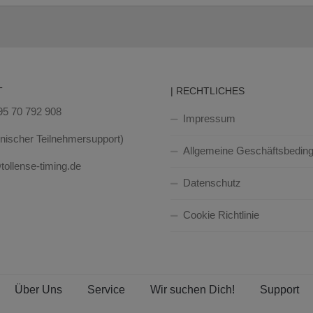
T
| RECHTLICHES
395 70 792 908
Impressum
fonischer Teilnehmersupport)
Allgemeine Geschäftsbedin
tollense-timing.de
Datenschutz
Cookie Richtlinie
Über Uns
Service
Wir suchen Dich!
Support