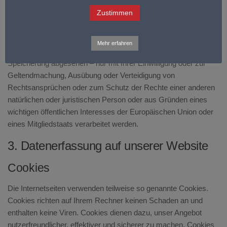
das Recht, die Einschränkung der Verarbeitung Ihrer
Zustimmen
personenbezogenen Daten zu verlangen.
Wenn Sie die Verarbeitung Ihrer personenbezogenen Daten
Mehr erfahren
eingeschränkt haben, dürfen diese Daten – von ihrer
Speicherung abgesehen – nur mit Ihrer Einwilligung oder zur
Geltendmachung, Ausübung oder Verteidigung von
Rechtsansprüchen oder zum Schutz der Rechte einer anderen
natürlichen oder juristischen Person oder aus Gründen eines
wichtigen öffentlichen Interesses der Europäischen Union oder
eines Mitgliedstaats verarbeitet werden.
3. Datenerfassung auf unserer Website
Cookies
Die Internetseiten verwenden teilweise so genannte Cookies.
Cookies richten auf Ihrem Rechner keinen Schaden an und
enthalten keine Viren. Cookies dienen dazu, unser Angebot
nutzerfreundlicher, effektiver und sicherer zu machen. Cookies