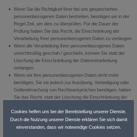
Wenn Sie die Richtigkeit Ihrer bei uns gespeicherten
personenbezogenen Daten bestreiten, benötigen wir in der
Regel Zeit, um dies zu überprüfen. Für die Dauer der
Prüfung haben Sie das Recht, die Einschränkung der
Verarbeitung Ihrer personenbezogenen Daten zu verlangen.
Wenn die Verarbeitung Ihrer personenbezogenen Daten
unrechtmäßig geschah / geschieht, können Sie statt der
Löschung die Einschränkung der Datenverarbeitung
verlangen.
Wenn wir Ihre personenbezogenen Daten nicht mehr
benötigen, Sie sie jedoch zur Ausübung, Verteidigung oder
Geltendmachung von Rechtsansprüchen benötigen, haben
Sie das Recht, statt der Löschung die Einschränkung der
Verarbeitung Ihrer personenbezogenen Daten zu verlangen.
Cookies helfen uns bei der Bereitstellung unserer Dienste.
Wenn Sie einen Widerspruch nach Art. 21 Abs. 1 DSGVO
eingelegt haben, muss eine Abwägung zwischen Ihren und
Durch die Nutzung unserer Dienste erklären Sie sich damit
unseren Interessen vorgenommen werden. Solange noch
einverstanden, dass wir notwendige Cookies setzen.
nicht feststeht, wessen Interessen überwiegen, haben Sie