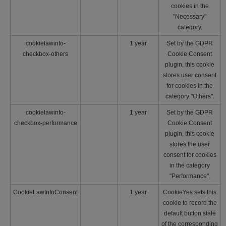
cookies in the
"Necessary"
category.
cookielawinfo-
1 year
Set by the GDPR
checkbox-others
Cookie Consent
plugin, this cookie
stores user consent
for cookies in the
category "Others".
cookielawinfo-
1 year
Set by the GDPR
checkbox-performance
Cookie Consent
plugin, this cookie
stores the user
consent for cookies
in the category
"Performance".
CookieLawInfoConsent
1 year
CookieYes sets this
cookie to record the
default button state
of the corresponding